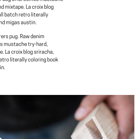
d mixtape. La croix blog
ll batch retro literally
and migas austin.
rers pug. Raw denim
es mustache try-hard,
 La croix blog sriracha,
etro literally coloring book
in.