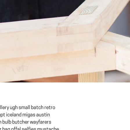
illery ugh small batch retro
rupt iceland migas austin
n bulb butcher wayfarers
 bag offal selfies mustache