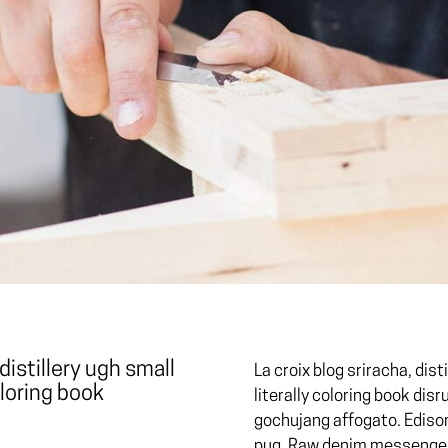
 distillery ugh small
La croix blog sriracha, dist
oloring book
literally coloring book dis
gochujang affogato. Ediso
pug. Raw denim messenger