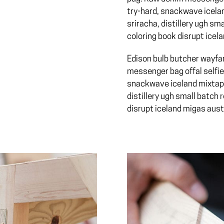
try-hard, snackwave icelan
sriracha, distillery ugh sma
coloring book disrupt icel
Edison bulb butcher wayfa
messenger bag offal selfi
snackwave iceland mixtape.
distillery ugh small batch r
disrupt iceland migas aust