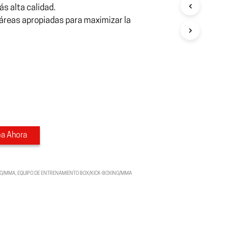
ás alta calidad.
 áreas apropiadas para maximizar la
ea Ahora
NG/MMA
,
EQUIPO DE ENTRENAMIENTO BOX/KICK-BOXING/MMA