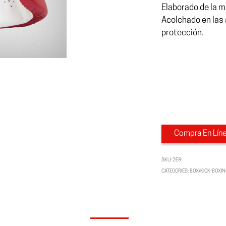
Elaborado de la m
Acolchado en las
protección.
Compra En Lín
SKU:
259
CATEGORIES:
BOX/KICK-BOXI