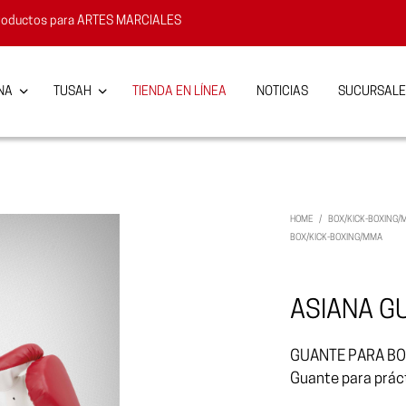
e productos para ARTES MARCIALES
NA
TUSAH
TIENDA EN LÍNEA
NOTICIAS
SUCURSALE
HOME
/
BOX/KICK-BOXING
BOX/KICK-BOXING/MMA
ASIANA G
GUANTE PARA BO
Guante para prác