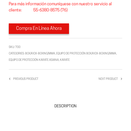
Para más información comuníquese con nuestro servicio al
cliente: 55-6380-8575 (76)
Compra En Línea Ahora
SKU:
700
CATEGORIES:
BOX/KICK-BOXING/MMA
,
EQUIPO DE PROTECCIÓN BOX/KICK-BOXING/MMA
,
EQUIPO DE PROTECCIÓN KARATE ASIANA
,
KARATE
PREVIOUS PRODUCT
NEXT PRODUCT
DESCRIPTION