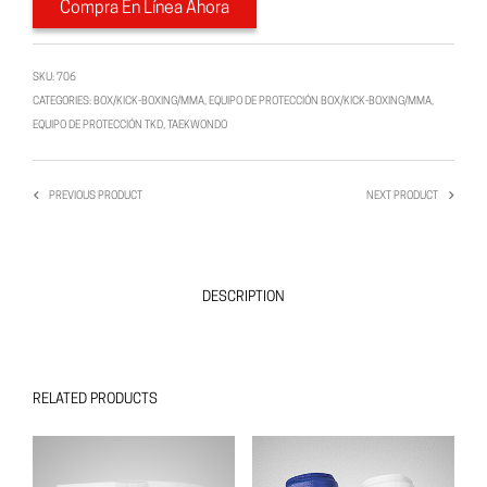
Compra En Línea Ahora
SKU:
706
CATEGORIES:
BOX/KICK-BOXING/MMA
,
EQUIPO DE PROTECCIÓN BOX/KICK-BOXING/MMA
,
EQUIPO DE PROTECCIÓN TKD
,
TAEKWONDO
PREVIOUS PRODUCT
NEXT PRODUCT
DESCRIPTION
RELATED PRODUCTS