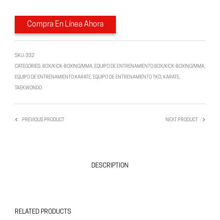
Compra En Línea Ahora
SKU:
332
CATEGORIES:
BOX/KICK-BOXING/MMA
,
EQUIPO DE ENTRENAMIENTO BOX/KICK-BOXING/MMA
,
EQUIPO DE ENTRENAMIENTO KARATE
,
EQUIPO DE ENTRENAMIENTO TKD
,
KARATE
,
TAEKWONDO
PREVIOUS PRODUCT
NEXT PRODUCT
DESCRIPTION
RELATED PRODUCTS