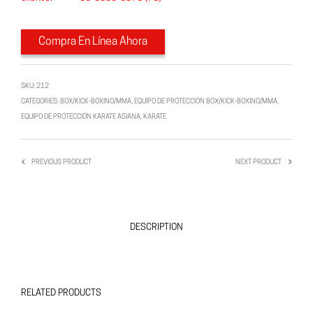
Compra En Línea Ahora
SKU:
212
CATEGORIES:
BOX/KICK-BOXING/MMA
,
EQUIPO DE PROTECCIÓN BOX/KICK-BOXING/MMA
,
EQUIPO DE PROTECCIÓN KARATE ASIANA
,
KARATE
PREVIOUS PRODUCT
NEXT PRODUCT
DESCRIPTION
RELATED PRODUCTS