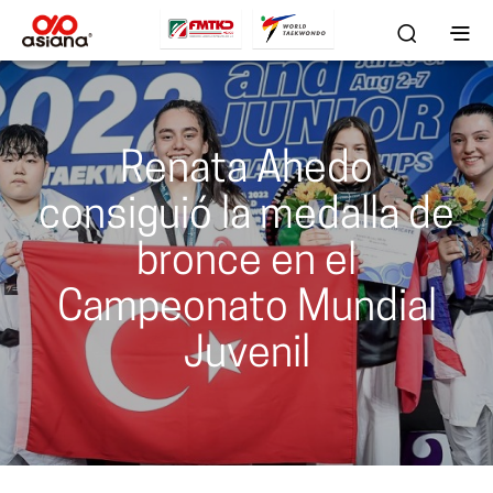
Renata Ahedo
consiguió la medalla de
bronce en el
Campeonato Mundial
Juvenil