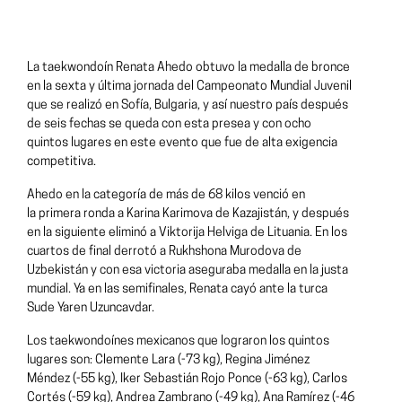
La taekwondoín Renata Ahedo obtuvo la medalla de bronce
en la sexta y última jornada del Campeonato Mundial Juvenil
que se realizó en Sofía, Bulgaria, y así nuestro país después
de seis fechas se queda con esta presea y con ocho
quintos lugares en este evento que fue de alta exigencia
competitiva.
Ahedo en la categoría de más de 68 kilos venció en
la primera ronda a Karina Karimova de Kazajistán, y después
en la siguiente eliminó a Viktorija Helviga de Lituania. En los
cuartos de final derrotó a Rukhshona Murodova de
Uzbekistán y con esa victoria aseguraba medalla en la justa
mundial. Ya en las semifinales, Renata cayó ante la turca
Sude Yaren Uzuncavdar.
Los taekwondoínes mexicanos que lograron los quintos
lugares son: Clemente Lara (-73 kg), Regina Jiménez
Méndez (-55 kg), Iker Sebastián Rojo Ponce (-63 kg), Carlos
Cortés (-59 kg), Andrea Zambrano (-49 kg), Ana Ramírez (-46