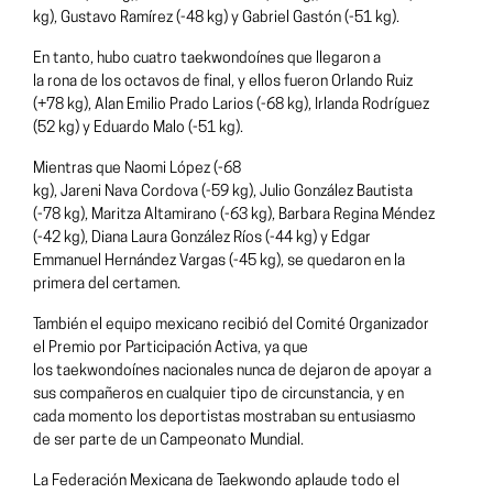
kg), Gustavo Ramírez (-48 kg) y Gabriel Gastón (-51 kg).
En tanto, hubo cuatro taekwondoínes que llegaron a
la rona de los octavos de final, y ellos fueron Orlando Ruiz
(+78 kg), Alan Emilio Prado Larios (-68 kg), Irlanda Rodríguez
(52 kg) y Eduardo Malo (-51 kg).
Mientras que Naomi López (-68
kg), Jareni Nava Cordova (-59 kg), Julio González Bautista
(-78 kg), Maritza Altamirano (-63 kg), Barbara Regina Méndez
(-42 kg), Diana Laura González Ríos (-44 kg) y Edgar
Emmanuel Hernández Vargas (-45 kg), se quedaron en la
primera del certamen.
También el equipo mexicano recibió del Comité Organizador
el Premio por Participación Activa, ya que
los taekwondoínes nacionales nunca de dejaron de apoyar a
sus compañeros en cualquier tipo de circunstancia, y en
cada momento los deportistas mostraban su entusiasmo
de ser parte de un Campeonato Mundial.
La Federación Mexicana de Taekwondo aplaude todo el